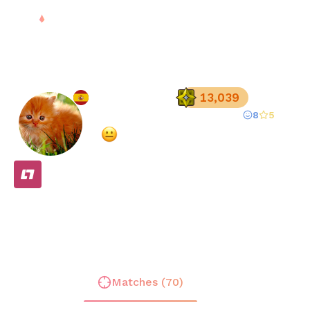
Sign in
PontoV1rus
13,039
8
5
Registered since
Jul 20, 2025
·
Mixed
(
67
% overall rating)
FREE
Stats
Matches (
70
)
Friends (
9
)