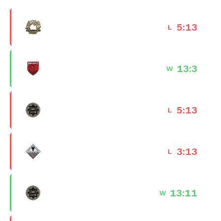
Ancient
5
:
13
L
29 Jan 2026 · 16:28
Inferno
13
:
3
W
27 Jan 2026 · 20:13
Dust II
5
:
13
L
27 Jan 2026 · 19:35
Anubis
3
:
13
L
25 Jan 2026 · 19:42
Dust II
13
:
11
W
25 Jan 2026 · 19:00