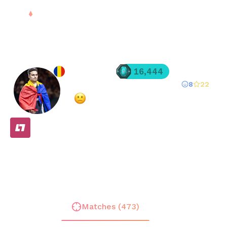
Sign in
Tulceanu
16,444
8
22
Registered since
Aug 16, 2025
·
Mostly Negative
(
31
% overall rating)
FREE
Stats
Matches (
473
)
Friends (
19
)