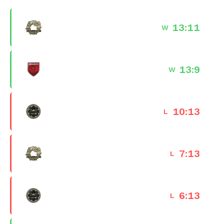
Ancient
13
:
11
W
03 Jan 2026 · 14:24
Inferno
13
:
9
W
03 Jan 2026 · 13:40
Dust II
10
:
13
L
03 Jan 2026 · 12:12
Ancient
7
:
13
L
02 Jan 2026 · 15:01
Dust II
6
:
13
L
02 Jan 2026 · 14:17